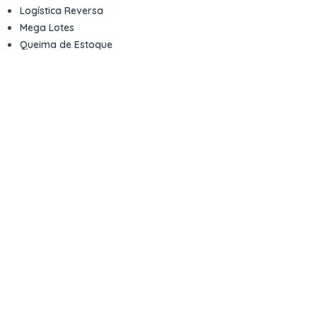
Logística Reversa
Mega Lotes
Queima de Estoque
Veículos
Fale com a gente
Contato
Email
contato@kwara.com.br
WhatsApp
+55 (11) 5039-9339
Horário de atendimento
8h às 17h (dias úteis)
Perguntas Frequentes
Quero vender
Sou Advogado ou Juiz