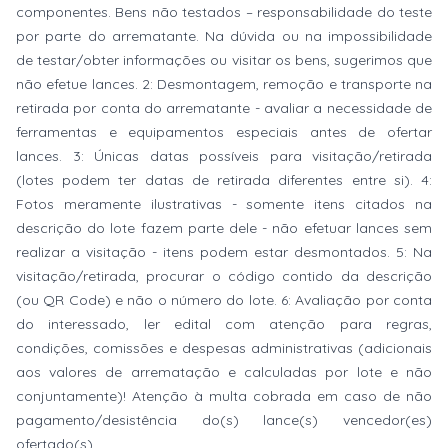
componentes. Bens não testados – responsabilidade do teste
por parte do arrematante. Na dúvida ou na impossibilidade
de testar/obter informações ou visitar os bens, sugerimos que
não efetue lances. 2: Desmontagem, remoção e transporte na
retirada por conta do arrematante - avaliar a necessidade de
ferramentas e equipamentos especiais antes de ofertar
lances. 3: Únicas datas possíveis para visitação/retirada
(lotes podem ter datas de retirada diferentes entre si). 4:
Fotos meramente ilustrativas - somente itens citados na
descrição do lote fazem parte dele - não efetuar lances sem
realizar a visitação - itens podem estar desmontados. 5: Na
visitação/retirada, procurar o código contido da descrição
(ou QR Code) e não o número do lote. 6: Avaliação por conta
do interessado, ler edital com atenção para regras,
condições, comissões e despesas administrativas (adicionais
aos valores de arrematação e calculadas por lote e não
conjuntamente)! Atenção à multa cobrada em caso de não
pagamento/desistência do(s) lance(s) vencedor(es)
ofertado(s).