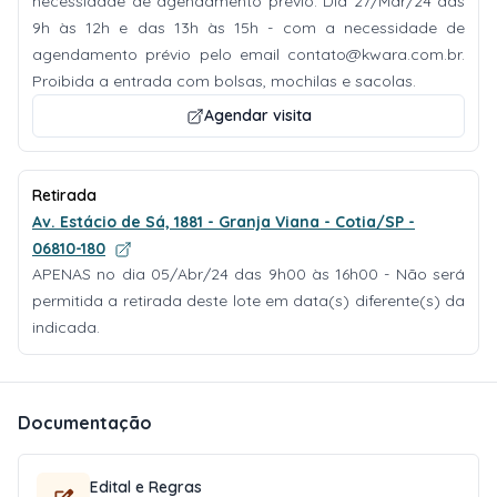
necessidade de agendamento prévio. Dia 27/Mar/24 das
9h às 12h e das 13h às 15h - com a necessidade de
agendamento prévio pelo email
contato@kwara.com.br
.
Proibida a entrada com bolsas, mochilas e sacolas.
Agendar visita
Retirada
Av. Estácio de Sá, 1881 - Granja Viana - Cotia/SP -
06810-180
APENAS no dia 05/Abr/24 das 9h00 às 16h00 - Não será
permitida a retirada deste lote em data(s) diferente(s) da
indicada.
Documentação
Edital e Regras