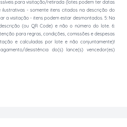
ossíveis para visitação/retirada (lotes podem ter datas
e ilustrativas - somente itens citados na descrição do
zar a visitação - itens podem estar desmontados. 5: Na
 descrição (ou QR Code) e não o número do lote. 6:
 atenção para regras, condições, comissões e despesas
atação e calculadas por lote e não conjuntamente)!
mento/desistência do(s) lance(s) vencedor(es)