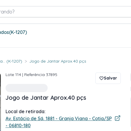
rando?
ados
(K-1207)
>
... (K-1207)
Jogo de Jantar Aprox.40 pçs
Lote
114
| Referência
37895
Salvar
Jogo de Jantar Aprox.40 pçs
Local de retirada:
Av. Estácio de Sá, 1881 - Granja Viana - Cotia/SP
- 06810-180