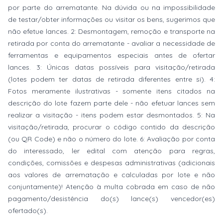
por parte do arrematante. Na dúvida ou na impossibilidade
de testar/obter informações ou visitar os bens, sugerimos que
não efetue lances. 2: Desmontagem, remoção e transporte na
retirada por conta do arrematante - avaliar a necessidade de
ferramentas e equipamentos especiais antes de ofertar
lances. 3: Únicas datas possíveis para visitação/retirada
(lotes podem ter datas de retirada diferentes entre si). 4:
Fotos meramente ilustrativas - somente itens citados na
descrição do lote fazem parte dele - não efetuar lances sem
realizar a visitação - itens podem estar desmontados. 5: Na
visitação/retirada, procurar o código contido da descrição
(ou QR Code) e não o número do lote. 6: Avaliação por conta
do interessado, ler edital com atenção para regras,
condições, comissões e despesas administrativas (adicionais
aos valores de arrematação e calculadas por lote e não
conjuntamente)! Atenção à multa cobrada em caso de não
pagamento/desistência do(s) lance(s) vencedor(es)
ofertado(s).