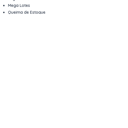
Mega Lotes
Queima de Estoque
Veículos
Fale com a gente
Contato
Email
contato@kwara.com.br
WhatsApp
+55 (11) 5039-9339
Horário de atendimento
8h às 17h (dias úteis)
Perguntas Frequentes
Quero vender
Sou Advogado ou Juiz