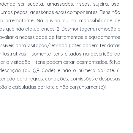
dendo ser sucata, amassados, riscos, sujeira, uso,
gumas peças, acessórios e/ou componentes. Bens não
do arrematante. Na dúvida ou na impossibilidade de
imos que não efetue lances. 2: Desmontagem, remoção e
 avaliar a necessidade de ferramentas e equipamentos
ossíveis para visitação/retirada (lotes podem ter datas
e ilustrativas - somente itens citados na descrição do
zar a visitação - itens podem estar desmontados. 5: Na
 descrição (ou QR Code) e não o número do lote. 6:
 atenção para regras, condições, comissões e despesas
ção e calculadas por lote e não conjuntamente)!