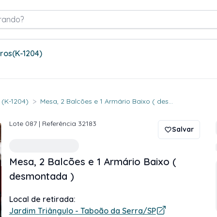
rando?
tros
(K-1204)
>
. (K-1204)
Mesa, 2 Balcões e 1 Armário Baixo ( des...
Lote
087
| Referência
32183
Salvar
Mesa, 2 Balcões e 1 Armário Baixo (
desmontada )
Local de retirada:
Jardim Triângulo - Taboão da Serra/SP