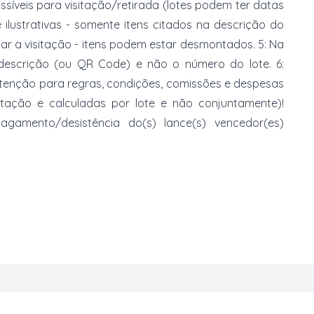
ossíveis para visitação/retirada (lotes podem ter datas
e ilustrativas - somente itens citados na descrição do
zar a visitação - itens podem estar desmontados. 5: Na
 descrição (ou QR Code) e não o número do lote. 6:
 atenção para regras, condições, comissões e despesas
atação e calculadas por lote e não conjuntamente)!
mento/desistência do(s) lance(s) vencedor(es)