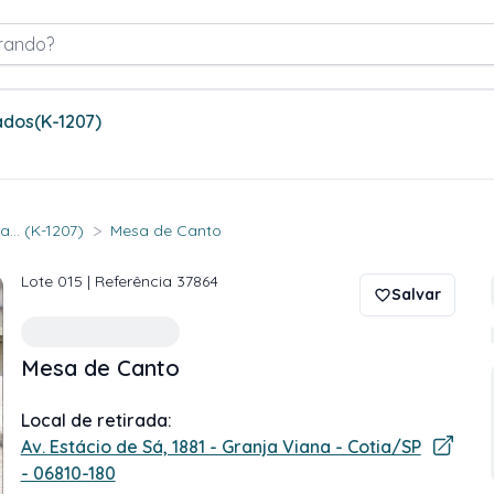
rando?
ados
(K-1207)
>
... (K-1207)
Mesa de Canto
Lote
015
| Referência
37864
Salvar
Mesa de Canto
Local de retirada:
Av. Estácio de Sá, 1881 - Granja Viana - Cotia/SP
- 06810-180