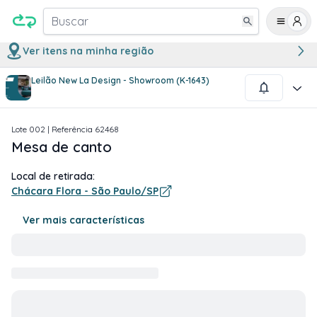
Buscar
Ver itens na minha região
Leilão New La Design - Showroom (K-1643)
1
/
2
Lote
002
| Referência
62468
Mesa de canto
Local de retirada:
Chácara Flora - São Paulo/SP
Ver mais características