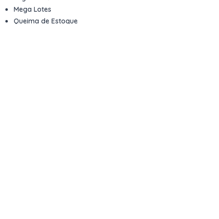
Mega Lotes
Queima de Estoque
Veículos
Fale com a gente
Contato
Email
contato@kwara.com.br
WhatsApp
+55 (11) 5039-9339
Horário de atendimento
8h às 17h (dias úteis)
Perguntas Frequentes
Quero vender
Sou Advogado ou Juiz