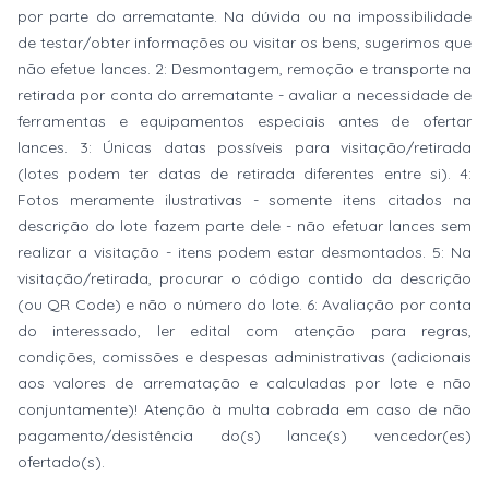
por parte do arrematante. Na dúvida ou na impossibilidade
de testar/obter informações ou visitar os bens, sugerimos que
não efetue lances. 2: Desmontagem, remoção e transporte na
retirada por conta do arrematante - avaliar a necessidade de
ferramentas e equipamentos especiais antes de ofertar
lances. 3: Únicas datas possíveis para visitação/retirada
(lotes podem ter datas de retirada diferentes entre si). 4:
Fotos meramente ilustrativas - somente itens citados na
descrição do lote fazem parte dele - não efetuar lances sem
realizar a visitação - itens podem estar desmontados. 5: Na
visitação/retirada, procurar o código contido da descrição
(ou QR Code) e não o número do lote. 6: Avaliação por conta
do interessado, ler edital com atenção para regras,
condições, comissões e despesas administrativas (adicionais
aos valores de arrematação e calculadas por lote e não
conjuntamente)! Atenção à multa cobrada em caso de não
pagamento/desistência do(s) lance(s) vencedor(es)
ofertado(s).