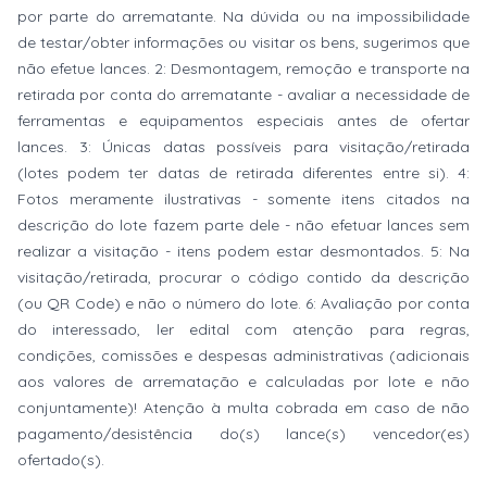
por parte do arrematante. Na dúvida ou na impossibilidade
de testar/obter informações ou visitar os bens, sugerimos que
não efetue lances. 2: Desmontagem, remoção e transporte na
retirada por conta do arrematante - avaliar a necessidade de
ferramentas e equipamentos especiais antes de ofertar
lances. 3: Únicas datas possíveis para visitação/retirada
(lotes podem ter datas de retirada diferentes entre si). 4:
Fotos meramente ilustrativas - somente itens citados na
descrição do lote fazem parte dele - não efetuar lances sem
realizar a visitação - itens podem estar desmontados. 5: Na
visitação/retirada, procurar o código contido da descrição
(ou QR Code) e não o número do lote. 6: Avaliação por conta
do interessado, ler edital com atenção para regras,
condições, comissões e despesas administrativas (adicionais
aos valores de arrematação e calculadas por lote e não
conjuntamente)! Atenção à multa cobrada em caso de não
pagamento/desistência do(s) lance(s) vencedor(es)
ofertado(s).