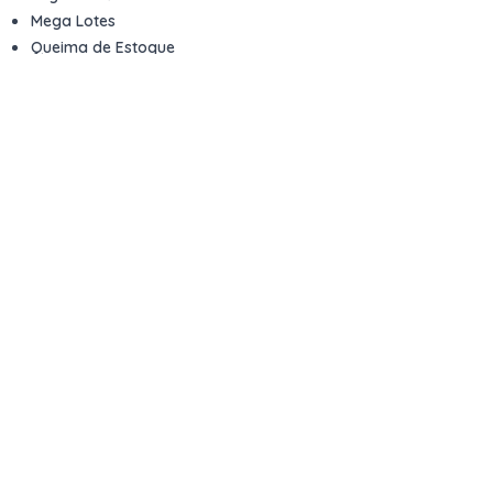
Mega Lotes
Queima de Estoque
Veículos
Fale com a gente
Contato
Email
contato@kwara.com.br
WhatsApp
+55 (11) 5039-9339
Horário de atendimento
8h às 17h (dias úteis)
Perguntas Frequentes
Quero vender
Sou Advogado ou Juiz