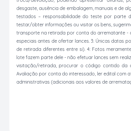
troca/devolução, podendo apresentar avarias, po
desgaste, ausência de embalagem, manuais e de al
testados – responsabilidade do teste por parte 
testar/obter informações ou visitar os bens, suger
transporte na retirada por conta do arrematante -
especiais antes de ofertar lances. 3: Únicas datas p
de retirada diferentes entre si). 4: Fotos merament
lote fazem parte dele - não efetuar lances sem reali
visitação/retirada, procurar o código contido da
Avaliação por conta do interessado, ler edital com
administrativas (adicionais aos valores de arremata