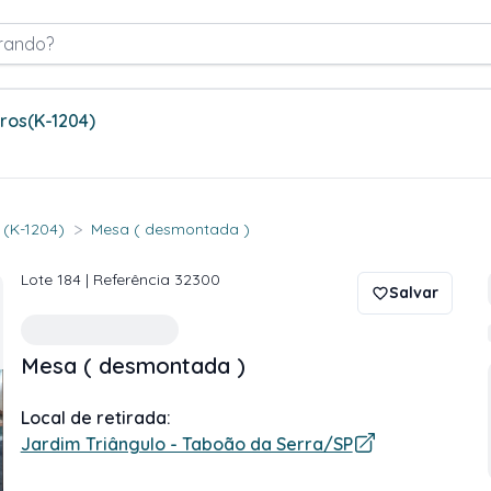
rando?
tros
(K-1204)
>
. (K-1204)
Mesa ( desmontada )
Lote
184
| Referência
32300
Salvar
Mesa ( desmontada )
Local de retirada:
Jardim Triângulo - Taboão da Serra/SP