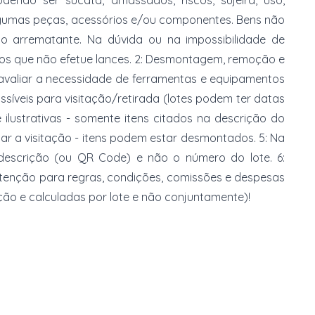
dendo ser sucata, amassados, riscos, sujeira, uso,
gumas peças, acessórios e/ou componentes. Bens não
do arrematante. Na dúvida ou na impossibilidade de
imos que não efetue lances. 2: Desmontagem, remoção e
 avaliar a necessidade de ferramentas e equipamentos
ossíveis para visitação/retirada (lotes podem ter datas
e ilustrativas - somente itens citados na descrição do
zar a visitação - itens podem estar desmontados. 5: Na
 descrição (ou QR Code) e não o número do lote. 6:
 atenção para regras, condições, comissões e despesas
ção e calculadas por lote e não conjuntamente)!