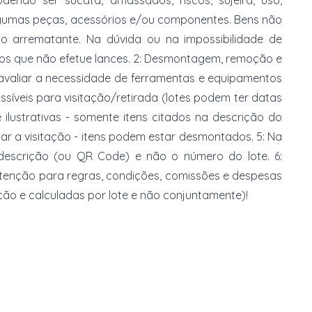
dendo ser sucata, amassados, riscos, sujeira, uso,
gumas peças, acessórios e/ou componentes. Bens não
do arrematante. Na dúvida ou na impossibilidade de
imos que não efetue lances. 2: Desmontagem, remoção e
 avaliar a necessidade de ferramentas e equipamentos
ossíveis para visitação/retirada (lotes podem ter datas
e ilustrativas - somente itens citados na descrição do
zar a visitação - itens podem estar desmontados. 5: Na
 descrição (ou QR Code) e não o número do lote. 6:
 atenção para regras, condições, comissões e despesas
ção e calculadas por lote e não conjuntamente)!