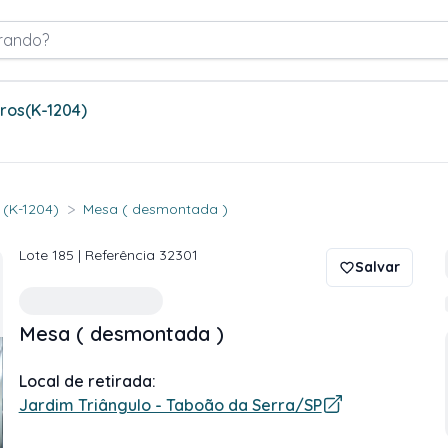
rando?
tros
(K-1204)
>
. (K-1204)
Mesa ( desmontada )
Lote
185
| Referência
32301
Salvar
Mesa ( desmontada )
Local de retirada:
Jardim Triângulo - Taboão da Serra/SP