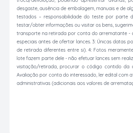
troca/devolução, podendo apresentar avarias, po
desgaste, ausência de embalagem, manuais e de al
testados – responsabilidade do teste por parte 
testar/obter informações ou visitar os bens, suger
transporte na retirada por conta do arrematante -
especiais antes de ofertar lances. 3: Únicas datas p
de retirada diferentes entre si). 4: Fotos merament
lote fazem parte dele - não efetuar lances sem reali
visitação/retirada, procurar o código contido da
Avaliação por conta do interessado, ler edital com
administrativas (adicionais aos valores de arremata