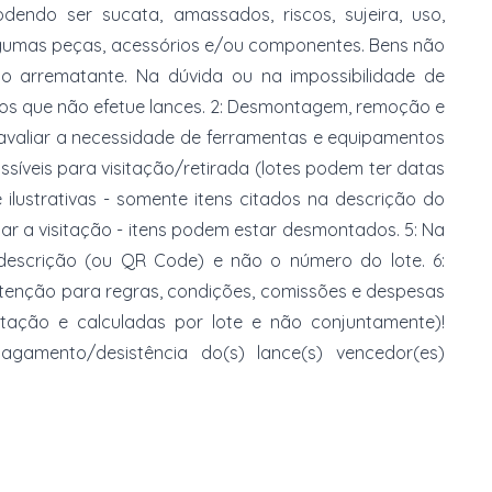
dendo ser sucata, amassados, riscos, sujeira, uso,
gumas peças, acessórios e/ou componentes. Bens não
do arrematante. Na dúvida ou na impossibilidade de
imos que não efetue lances. 2: Desmontagem, remoção e
 avaliar a necessidade de ferramentas e equipamentos
ossíveis para visitação/retirada (lotes podem ter datas
e ilustrativas - somente itens citados na descrição do
zar a visitação - itens podem estar desmontados. 5: Na
 descrição (ou QR Code) e não o número do lote. 6:
 atenção para regras, condições, comissões e despesas
atação e calculadas por lote e não conjuntamente)!
mento/desistência do(s) lance(s) vencedor(es)