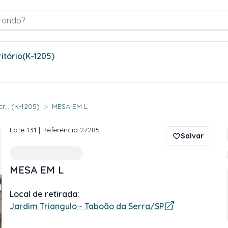
rando?
itório
(K-1205)
>
... (K-1205)
MESA EM L
Lote
131
| Referência
27285
Salvar
MESA EM L
Local de retirada:
Jardim Triangulo - Taboão da Serra/SP