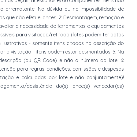
gumas peças, acessórios e/ou componentes. Bens não
do arrematante. Na dúvida ou na impossibilidade de
imos que não efetue lances. 2: Desmontagem, remoção e
 avaliar a necessidade de ferramentas e equipamentos
ossíveis para visitação/retirada (lotes podem ter datas
e ilustrativas - somente itens citados na descrição do
zar a visitação - itens podem estar desmontados. 5: Na
 descrição (ou QR Code) e não o número do lote. 6:
 atenção para regras, condições, comissões e despesas
atação e calculadas por lote e não conjuntamente)!
mento/desistência do(s) lance(s) vencedor(es)