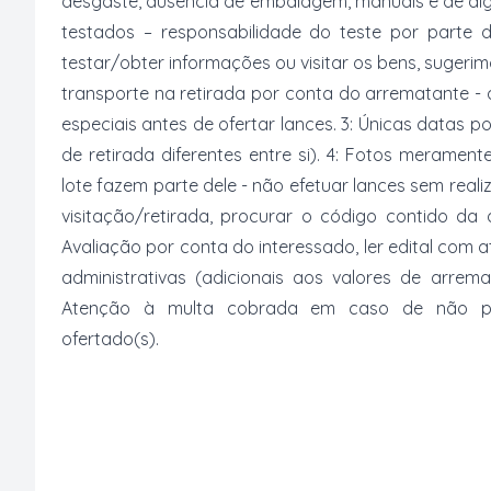
desgaste, ausência de embalagem, manuais e de al
testados – responsabilidade do teste por parte 
testar/obter informações ou visitar os bens, suger
transporte na retirada por conta do arrematante -
especiais antes de ofertar lances. 3: Únicas datas p
de retirada diferentes entre si). 4: Fotos merament
lote fazem parte dele - não efetuar lances sem reali
visitação/retirada, procurar o código contido da
Avaliação por conta do interessado, ler edital com
administrativas (adicionais aos valores de arrem
Atenção à multa cobrada em caso de não paga
ofertado(s).