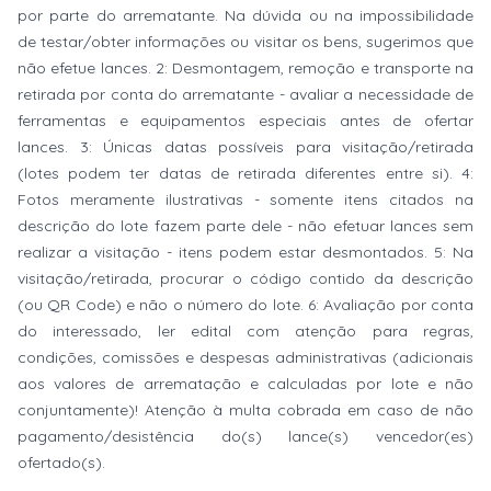
por parte do arrematante. Na dúvida ou na impossibilidade
de testar/obter informações ou visitar os bens, sugerimos que
não efetue lances. 2: Desmontagem, remoção e transporte na
retirada por conta do arrematante - avaliar a necessidade de
ferramentas e equipamentos especiais antes de ofertar
lances. 3: Únicas datas possíveis para visitação/retirada
(lotes podem ter datas de retirada diferentes entre si). 4:
Fotos meramente ilustrativas - somente itens citados na
descrição do lote fazem parte dele - não efetuar lances sem
realizar a visitação - itens podem estar desmontados. 5: Na
visitação/retirada, procurar o código contido da descrição
(ou QR Code) e não o número do lote. 6: Avaliação por conta
do interessado, ler edital com atenção para regras,
condições, comissões e despesas administrativas (adicionais
aos valores de arrematação e calculadas por lote e não
conjuntamente)! Atenção à multa cobrada em caso de não
pagamento/desistência do(s) lance(s) vencedor(es)
ofertado(s).