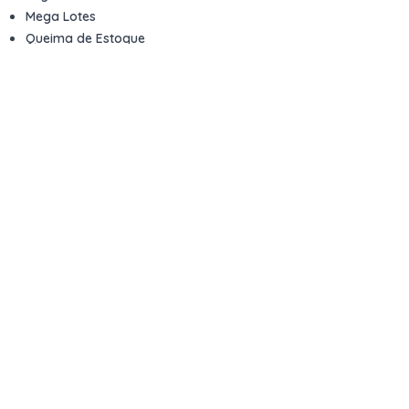
Mega Lotes
Queima de Estoque
Veículos
Fale com a gente
Contato
Email
contato@kwara.com.br
WhatsApp
+55 (11) 5039-9339
Horário de atendimento
8h às 17h (dias úteis)
Perguntas Frequentes
Quero vender
Sou Advogado ou Juiz