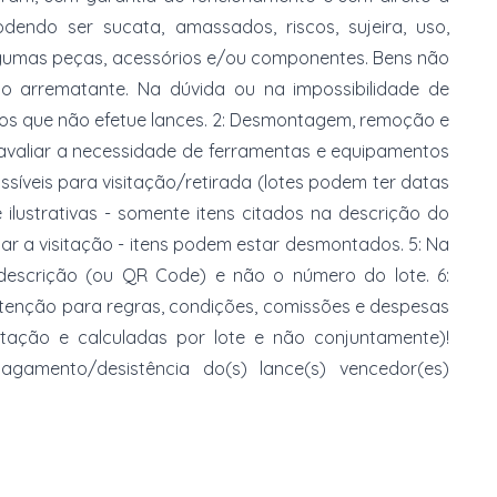
dendo ser sucata, amassados, riscos, sujeira, uso,
gumas peças, acessórios e/ou componentes. Bens não
do arrematante. Na dúvida ou na impossibilidade de
imos que não efetue lances. 2: Desmontagem, remoção e
 avaliar a necessidade de ferramentas e equipamentos
ossíveis para visitação/retirada (lotes podem ter datas
e ilustrativas - somente itens citados na descrição do
zar a visitação - itens podem estar desmontados. 5: Na
 descrição (ou QR Code) e não o número do lote. 6:
 atenção para regras, condições, comissões e despesas
atação e calculadas por lote e não conjuntamente)!
mento/desistência do(s) lance(s) vencedor(es)