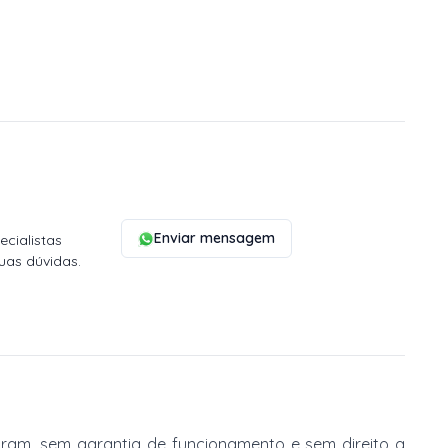
Enviar mensagem
cialistas
uas dúvidas.
am, sem garantia de funcionamento e sem direito a