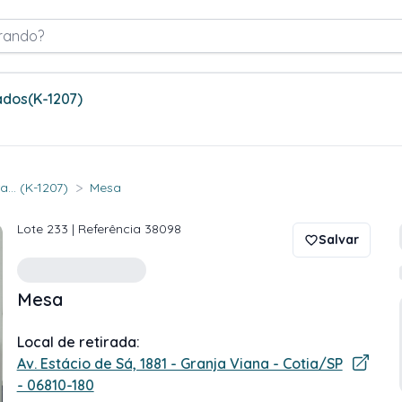
rando?
ados
(K-1207)
>
... (K-1207)
Mesa
Lote
233
| Referência
38098
Salvar
Mesa
Local de retirada:
Av. Estácio de Sá, 1881 - Granja Viana - Cotia/SP
- 06810-180