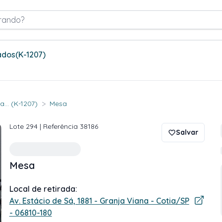
rando?
ados
(K-1207)
>
... (K-1207)
Mesa
Lote
294
| Referência
38186
Salvar
Mesa
Local de retirada:
Av. Estácio de Sá, 1881 - Granja Viana - Cotia/SP
- 06810-180