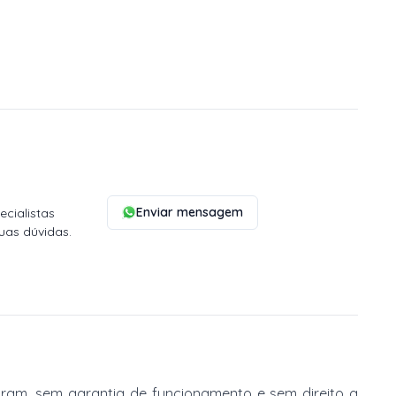
Enviar mensagem
cialistas
uas dúvidas.
am, sem garantia de funcionamento e sem direito a