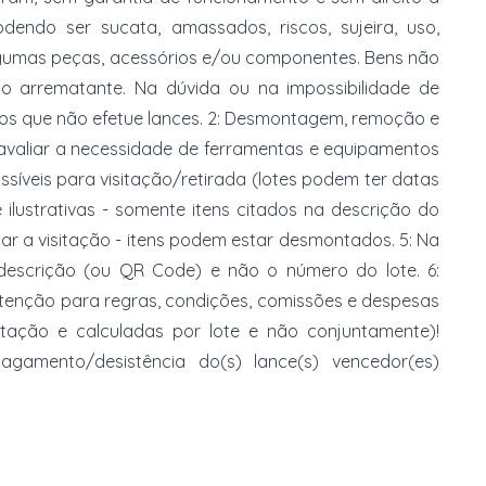
dendo ser sucata, amassados, riscos, sujeira, uso,
gumas peças, acessórios e/ou componentes. Bens não
do arrematante. Na dúvida ou na impossibilidade de
imos que não efetue lances. 2: Desmontagem, remoção e
 avaliar a necessidade de ferramentas e equipamentos
ossíveis para visitação/retirada (lotes podem ter datas
e ilustrativas - somente itens citados na descrição do
zar a visitação - itens podem estar desmontados. 5: Na
 descrição (ou QR Code) e não o número do lote. 6:
 atenção para regras, condições, comissões e despesas
atação e calculadas por lote e não conjuntamente)!
mento/desistência do(s) lance(s) vencedor(es)