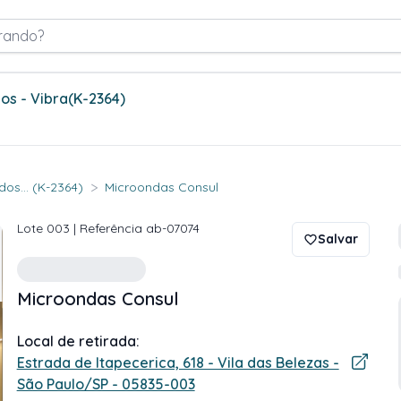
rando?
os - Vibra
(K-2364)
>
os... (K-2364)
Microondas Consul
Lote
003
| Referência
ab-07074
Salvar
Microondas Consul
Local de retirada:
Estrada de Itapecerica, 618 - Vila das Belezas -
São Paulo/SP - 05835-003