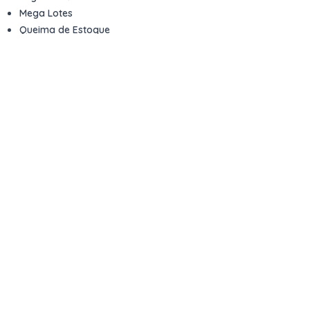
Mega Lotes
Queima de Estoque
Veículos
Fale com a gente
Contato
Email
contato@kwara.com.br
WhatsApp
+55 (11) 5039-9339
Horário de atendimento
8h às 17h (dias úteis)
Perguntas Frequentes
Quero vender
Sou Advogado ou Juiz