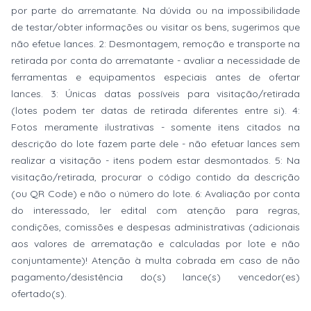
por parte do arrematante. Na dúvida ou na impossibilidade
de testar/obter informações ou visitar os bens, sugerimos que
não efetue lances. 2: Desmontagem, remoção e transporte na
retirada por conta do arrematante - avaliar a necessidade de
ferramentas e equipamentos especiais antes de ofertar
lances. 3: Únicas datas possíveis para visitação/retirada
(lotes podem ter datas de retirada diferentes entre si). 4:
Fotos meramente ilustrativas - somente itens citados na
descrição do lote fazem parte dele - não efetuar lances sem
realizar a visitação - itens podem estar desmontados. 5: Na
visitação/retirada, procurar o código contido da descrição
(ou QR Code) e não o número do lote. 6: Avaliação por conta
do interessado, ler edital com atenção para regras,
condições, comissões e despesas administrativas (adicionais
aos valores de arrematação e calculadas por lote e não
conjuntamente)! Atenção à multa cobrada em caso de não
pagamento/desistência do(s) lance(s) vencedor(es)
ofertado(s).