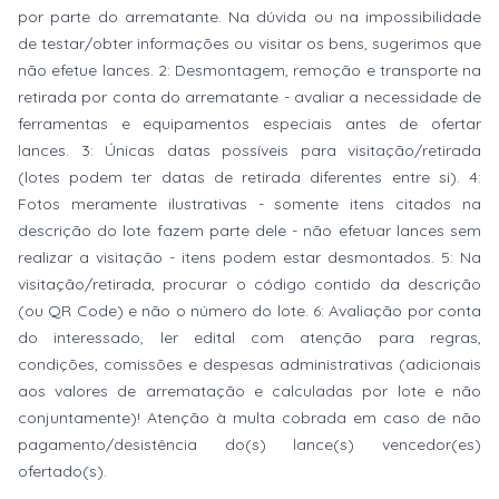
por parte do arrematante. Na dúvida ou na impossibilidade
de testar/obter informações ou visitar os bens, sugerimos que
não efetue lances. 2: Desmontagem, remoção e transporte na
retirada por conta do arrematante - avaliar a necessidade de
ferramentas e equipamentos especiais antes de ofertar
lances. 3: Únicas datas possíveis para visitação/retirada
(lotes podem ter datas de retirada diferentes entre si). 4:
Fotos meramente ilustrativas - somente itens citados na
descrição do lote fazem parte dele - não efetuar lances sem
realizar a visitação - itens podem estar desmontados. 5: Na
visitação/retirada, procurar o código contido da descrição
(ou QR Code) e não o número do lote. 6: Avaliação por conta
do interessado, ler edital com atenção para regras,
condições, comissões e despesas administrativas (adicionais
aos valores de arrematação e calculadas por lote e não
conjuntamente)! Atenção à multa cobrada em caso de não
pagamento/desistência do(s) lance(s) vencedor(es)
ofertado(s).