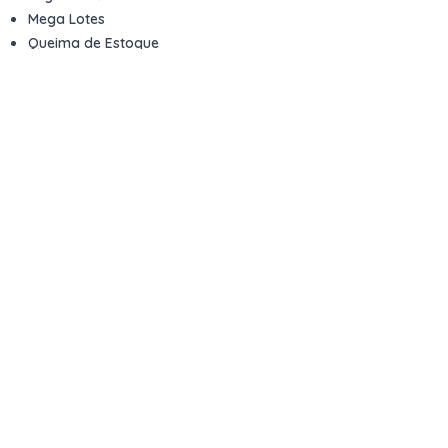
Mega Lotes
Queima de Estoque
Veículos
Fale com a gente
Contato
Email
contato@kwara.com.br
WhatsApp
+55 (11) 5039-9339
Horário de atendimento
8h às 17h (dias úteis)
Perguntas Frequentes
Quero vender
Sou Advogado ou Juiz