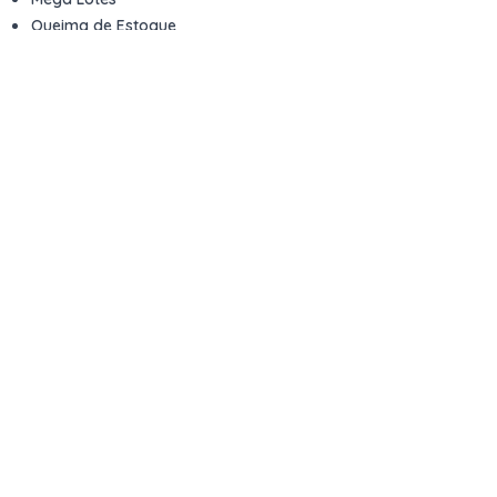
Queima de Estoque
Veículos
Fale com a gente
Contato
Email
contato@kwara.com.br
WhatsApp
+55 (11) 5039-9339
Horário de atendimento
8h às 17h (dias úteis)
Perguntas Frequentes
Quero vender
Sou Advogado ou Juiz