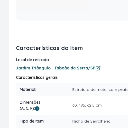
Características do item
Local de retirada:
Jardim Triângulo - Taboão da Serra/SP
Características gerais
Material
:
Estrutura de metal com prate
Dimensões
60, 195, 62.5 cm
(A, C, P)
:
i
Tipo de Item
:
Nicho de Serralheria