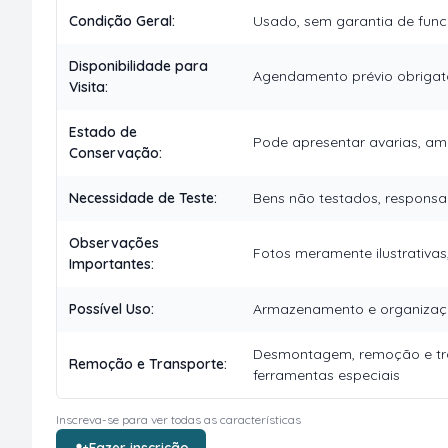
Condição Geral
:
Usado, sem garantia de func
Disponibilidade para
Agendamento prévio obrigató
Visita
:
Estado de
Pode apresentar avarias, ama
Conservação
:
Necessidade de Teste
:
Bens não testados, responsa
Observações
Fotos meramente ilustrativas
Importantes
:
Possível Uso
:
Armazenamento e organizaçã
Desmontagem, remoção e tra
Remoção e Transporte
:
ferramentas especiais
Inscreva-se para ver todas as características