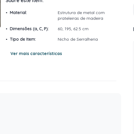
Sobre este item:
•
Material
:
Estrutura de metal com
prateleiras de madeira
•
Dimensões (a, C, P)
:
60, 195, 62.5 cm
•
Tipo de Item
:
Nicho de Serralheria
Ver mais características