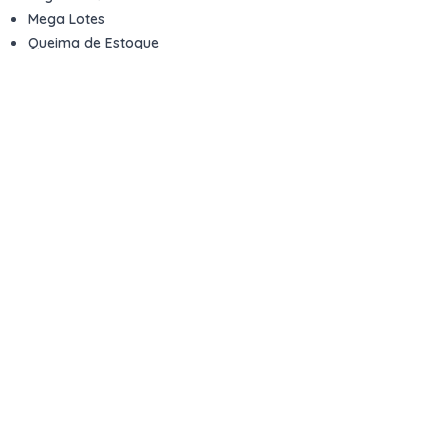
Mega Lotes
Queima de Estoque
Veículos
Fale com a gente
Contato
Email
contato@kwara.com.br
WhatsApp
+55 (11) 5039-9339
Horário de atendimento
8h às 17h (dias úteis)
Perguntas Frequentes
Quero vender
Sou Advogado ou Juiz