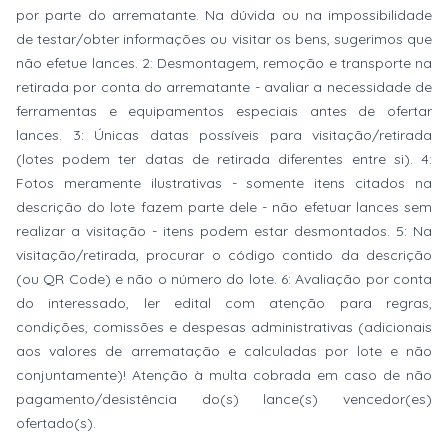
por parte do arrematante. Na dúvida ou na impossibilidade
de testar/obter informações ou visitar os bens, sugerimos que
não efetue lances. 2: Desmontagem, remoção e transporte na
retirada por conta do arrematante - avaliar a necessidade de
ferramentas e equipamentos especiais antes de ofertar
lances. 3: Únicas datas possíveis para visitação/retirada
(lotes podem ter datas de retirada diferentes entre si). 4:
Fotos meramente ilustrativas - somente itens citados na
descrição do lote fazem parte dele - não efetuar lances sem
realizar a visitação - itens podem estar desmontados. 5: Na
visitação/retirada, procurar o código contido da descrição
(ou QR Code) e não o número do lote. 6: Avaliação por conta
do interessado, ler edital com atenção para regras,
condições, comissões e despesas administrativas (adicionais
aos valores de arrematação e calculadas por lote e não
conjuntamente)! Atenção à multa cobrada em caso de não
pagamento/desistência do(s) lance(s) vencedor(es)
ofertado(s).