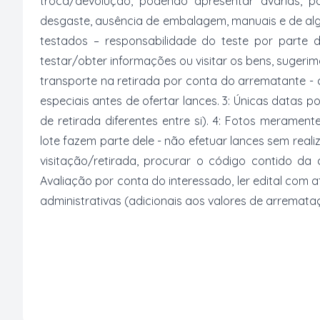
troca/devolução, podendo apresentar avarias, po
desgaste, ausência de embalagem, manuais e de al
testados – responsabilidade do teste por parte 
testar/obter informações ou visitar os bens, suger
transporte na retirada por conta do arrematante -
especiais antes de ofertar lances. 3: Únicas datas p
de retirada diferentes entre si). 4: Fotos merament
lote fazem parte dele - não efetuar lances sem reali
visitação/retirada, procurar o código contido da
Avaliação por conta do interessado, ler edital com
administrativas (adicionais aos valores de arremata