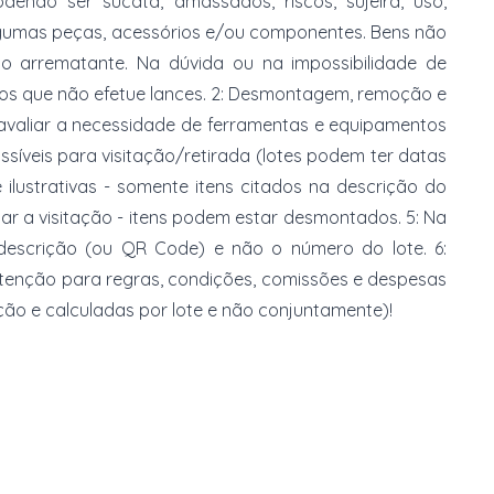
dendo ser sucata, amassados, riscos, sujeira, uso,
gumas peças, acessórios e/ou componentes. Bens não
do arrematante. Na dúvida ou na impossibilidade de
imos que não efetue lances. 2: Desmontagem, remoção e
 avaliar a necessidade de ferramentas e equipamentos
ossíveis para visitação/retirada (lotes podem ter datas
e ilustrativas - somente itens citados na descrição do
zar a visitação - itens podem estar desmontados. 5: Na
 descrição (ou QR Code) e não o número do lote. 6:
 atenção para regras, condições, comissões e despesas
ção e calculadas por lote e não conjuntamente)!