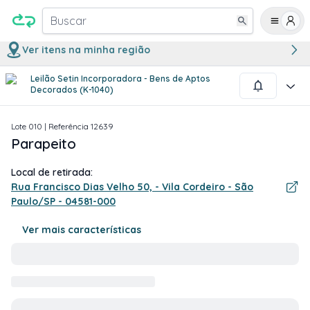
Buscar
Ver itens na minha região
Leilão Setin Incorporadora - Bens de Aptos
1
/
4
Decorados (K-1040)
Lote
010
| Referência
12639
Parapeito
Local de retirada:
Rua Francisco Dias Velho 50, - Vila Cordeiro - São
Paulo/SP - 04581-000
Ver mais características