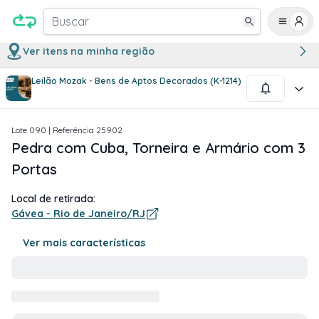
Buscar
Ver itens na minha região
Leilão Mozak - Bens de Aptos Decorados (K-1214)
1
/
3
Lote
090
| Referência
25902
Pedra com Cuba, Torneira e Armário com 3
Portas
Local de retirada:
Gávea - Rio de Janeiro/RJ
Ver mais características