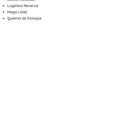
Logística Reversa
Mega Lotes
Queima de Estoque
Veículos
Fale com a gente
Contato
Email
contato@kwara.com.br
WhatsApp
+55 (11) 5039-9339
Horário de atendimento
8h às 17h (dias úteis)
Perguntas Frequentes
Quero vender
Sou Advogado ou Juiz