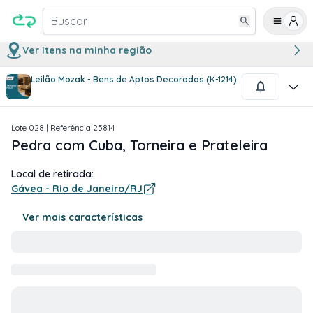
Buscar
Ver itens na minha região
Leilão Mozak - Bens de Aptos Decorados (K-1214)
1
/
1
Lote
028
| Referência
25814
Pedra com Cuba, Torneira e Prateleira
Local de retirada:
Gávea - Rio de Janeiro/RJ
Ver mais características