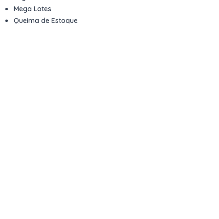
Mega Lotes
Queima de Estoque
Veículos
Fale com a gente
Contato
Email
contato@kwara.com.br
WhatsApp
+55 (11) 5039-9339
Horário de atendimento
8h às 17h (dias úteis)
Perguntas Frequentes
Quero vender
Sou Advogado ou Juiz