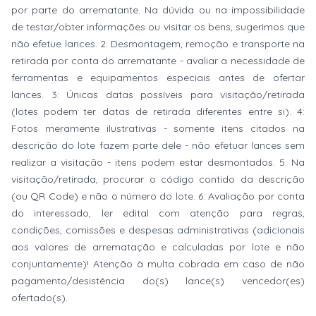
por parte do arrematante. Na dúvida ou na impossibilidade
de testar/obter informações ou visitar os bens, sugerimos que
não efetue lances. 2: Desmontagem, remoção e transporte na
retirada por conta do arrematante - avaliar a necessidade de
ferramentas e equipamentos especiais antes de ofertar
lances. 3: Únicas datas possíveis para visitação/retirada
(lotes podem ter datas de retirada diferentes entre si). 4:
Fotos meramente ilustrativas - somente itens citados na
descrição do lote fazem parte dele - não efetuar lances sem
realizar a visitação - itens podem estar desmontados. 5: Na
visitação/retirada, procurar o código contido da descrição
(ou QR Code) e não o número do lote. 6: Avaliação por conta
do interessado, ler edital com atenção para regras,
condições, comissões e despesas administrativas (adicionais
aos valores de arrematação e calculadas por lote e não
conjuntamente)! Atenção à multa cobrada em caso de não
pagamento/desistência do(s) lance(s) vencedor(es)
ofertado(s).