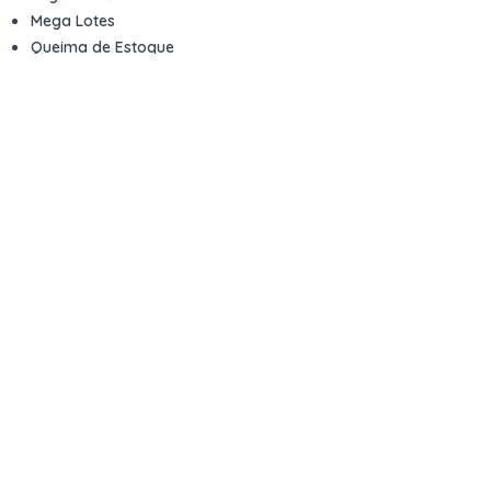
Mega Lotes
Queima de Estoque
Veículos
Fale com a gente
Contato
Email
contato@kwara.com.br
WhatsApp
+55 (11) 5039-9339
Horário de atendimento
8h às 17h (dias úteis)
Perguntas Frequentes
Quero vender
Sou Advogado ou Juiz