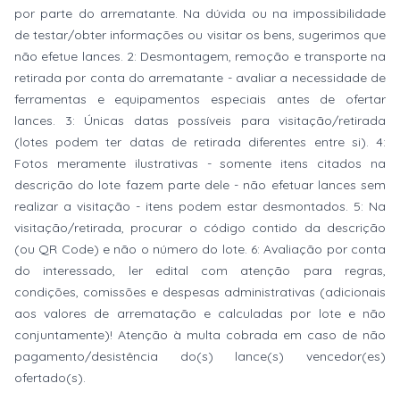
por parte do arrematante. Na dúvida ou na impossibilidade
de testar/obter informações ou visitar os bens, sugerimos que
não efetue lances. 2: Desmontagem, remoção e transporte na
retirada por conta do arrematante - avaliar a necessidade de
ferramentas e equipamentos especiais antes de ofertar
lances. 3: Únicas datas possíveis para visitação/retirada
(lotes podem ter datas de retirada diferentes entre si). 4:
Fotos meramente ilustrativas - somente itens citados na
descrição do lote fazem parte dele - não efetuar lances sem
realizar a visitação - itens podem estar desmontados. 5: Na
visitação/retirada, procurar o código contido da descrição
(ou QR Code) e não o número do lote. 6: Avaliação por conta
do interessado, ler edital com atenção para regras,
condições, comissões e despesas administrativas (adicionais
aos valores de arrematação e calculadas por lote e não
conjuntamente)! Atenção à multa cobrada em caso de não
pagamento/desistência do(s) lance(s) vencedor(es)
ofertado(s).