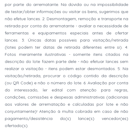
por parte do arrematante. Na dúvida ou na impossibilidade
de testar/obter informações ou visitar os bens, sugerimos que
não efetue lances. 2: Desmontagem, remoção e transporte na
retirada por conta do arrematante - avaliar a necessidade de
ferramentas e equipamentos especiais antes de ofertar
lances. 3: Únicas datas possíveis para visitação/retirada
(lotes podem ter datas de retirada diferentes entre si). 4:
Fotos meramente ilustrativas - somente itens citados na
descrição do lote fazem parte dele - não efetuar lances sem
realizar a visitação - itens podem estar desmontados. 5: Na
visitação/retirada, procurar o código contido da descrição
(ou QR Code) e não o número do lote. 6: Avaliação por conta
do interessado, ler edital com atenção para regras,
condições, comissões e despesas administrativas (adicionais
aos valores de arrematação e calculadas por lote e não
conjuntamente)! Atenção à multa cobrada em caso de não
pagamento/desistência do(s) lance(s) vencedor(es)
ofertado(s).