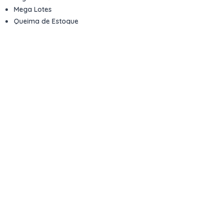
Mega Lotes
Queima de Estoque
Veículos
Fale com a gente
Contato
Email
contato@kwara.com.br
WhatsApp
+55 (11) 5039-9339
Horário de atendimento
8h às 17h (dias úteis)
Perguntas Frequentes
Quero vender
Sou Advogado ou Juiz