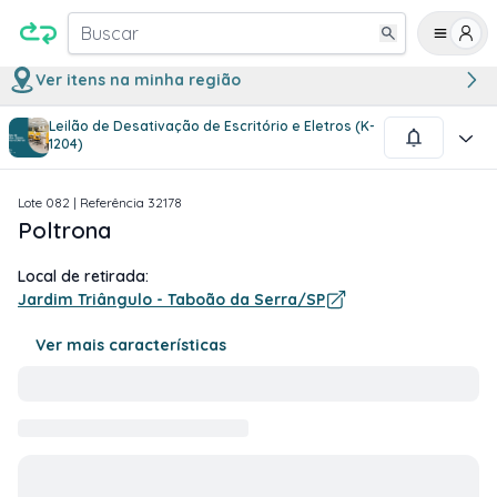
Buscar
Ver itens na minha região
Leilão de Desativação de Escritório e Eletros (K-
1
/
1
1204)
Lote
082
| Referência
32178
Poltrona
Local de retirada:
Jardim Triângulo - Taboão da Serra/SP
Ver mais características