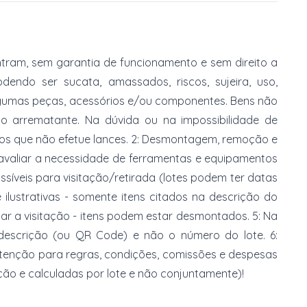
tram, sem garantia de funcionamento e sem direito a
dendo ser sucata, amassados, riscos, sujeira, uso,
gumas peças, acessórios e/ou componentes. Bens não
do arrematante. Na dúvida ou na impossibilidade de
imos que não efetue lances. 2: Desmontagem, remoção e
 avaliar a necessidade de ferramentas e equipamentos
ossíveis para visitação/retirada (lotes podem ter datas
e ilustrativas - somente itens citados na descrição do
zar a visitação - itens podem estar desmontados. 5: Na
 descrição (ou QR Code) e não o número do lote. 6:
 atenção para regras, condições, comissões e despesas
ção e calculadas por lote e não conjuntamente)!