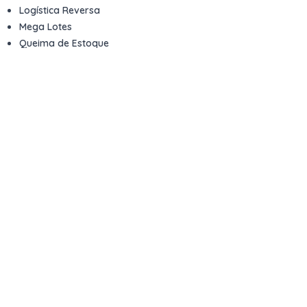
Logística Reversa
Mega Lotes
Queima de Estoque
Veículos
Fale com a gente
Contato
Email
contato@kwara.com.br
WhatsApp
+55 (11) 5039-9339
Horário de atendimento
8h às 17h (dias úteis)
Perguntas Frequentes
Quero vender
Sou Advogado ou Juiz