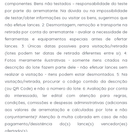
componentes. Bens não testados – responsabilidade do teste
por parte do arrematante. Na dúvida ou na impossibilidade
de testar/obter informações ou visitar os bens, sugerimos que
não efetue lances. 2: Desmontagem, remoção e transporte na
retirada por conta do arrematante - avaliar a necessidade de
ferramentas e equipamentos especiais antes de ofertar
lances. 3: Únicas datas possíveis para visitação/retirada
(lotes podem ter datas de retirada diferentes entre si). 4:
Fotos meramente ilustrativas - somente itens citados na
descrição do lote fazem parte dele - não efetuar lances sem
realizar a visitação - itens podem estar desmontados. 5: Na
visitação/retirada, procurar o código contido da descrição
(ou QR Code) e não o número do lote. 6: Avaliação por conta
do interessado, ler edital com atenção para regras,
condições, comissões e despesas administrativas (adicionais
aos valores de arrematação e calculadas por lote e não
conjuntamente)! Atenção à multa cobrada em caso de não
pagamento/desistência do(s) lance(s) vencedor(es)
ofertado(s).