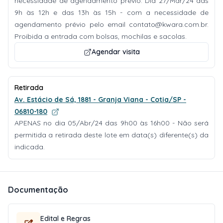
necessidade de agendamento prévio. Dia 27/Mar/24 das
9h às 12h e das 13h às 15h - com a necessidade de
agendamento prévio pelo email
contato@kwara.com.br
.
Proibida a entrada com bolsas, mochilas e sacolas.
Agendar visita
Retirada
Av. Estácio de Sá, 1881 - Granja Viana - Cotia/SP -
06810-180
APENAS no dia 05/Abr/24 das 9h00 às 16h00 - Não será
permitida a retirada deste lote em data(s) diferente(s) da
indicada.
Documentação
Edital e Regras