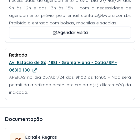
necessidade de agendamento prévio. Dia 27/Mar/24 das
9h às 12h e das 13h às 15h - com a necessidade de
agendamento prévio pelo email
contato@kwara.com.br
.
Proibida a entrada com bolsas, mochilas e sacolas.
Agendar visita
Retirada
Av. Estácio de Sá, 1881 - Granja Viana - Cotia/SP -
06810-180
APENAS no dia 05/Abr/24 das 9h00 às 16h00 - Não será
permitida a retirada deste lote em data(s) diferente(s) da
indicada.
Documentação
Edital e Regras