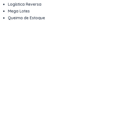
Logística Reversa
Mega Lotes
Queima de Estoque
Veículos
Fale com a gente
Contato
Email
contato@kwara.com.br
WhatsApp
+55 (11) 5039-9339
Horário de atendimento
8h às 17h (dias úteis)
Perguntas Frequentes
Quero vender
Sou Advogado ou Juiz