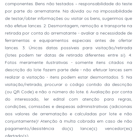
componentes. Bens não testados – responsabilidade do teste
por parte do arrematante. Na dúvida ou na impossibilidade
de testar/obter informações ou visitar os bens, sugerimos que
não efetue lances. 2: Desmontagem, remoção e transporte na
retirada por conta do arrematante - avaliar a necessidade de
ferramentas e equipamentos especiais antes de ofertar
lances. 3: Únicas datas possíveis para visitação/retirada
(lotes podem ter datas de retirada diferentes entre si). 4:
Fotos meramente ilustrativas - somente itens citados na
descrição do lote fazem parte dele - não efetuar lances sem
realizar a visitação - itens podem estar desmontados. 5: Na
visitação/retirada, procurar o código contido da descrição
(ou QR Code) e não o número do lote. 6: Avaliação por conta
do interessado, ler edital com atenção para regras,
condições, comissões e despesas administrativas (adicionais
aos valores de arrematação e calculadas por lote e não
conjuntamente)! Atenção à multa cobrada em caso de não
pagamento/desistência do(s) lance(s) vencedor(es)
ofertado(s).