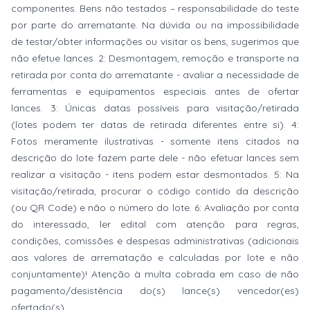
componentes. Bens não testados – responsabilidade do teste
por parte do arrematante. Na dúvida ou na impossibilidade
de testar/obter informações ou visitar os bens, sugerimos que
não efetue lances. 2: Desmontagem, remoção e transporte na
retirada por conta do arrematante - avaliar a necessidade de
ferramentas e equipamentos especiais antes de ofertar
lances. 3: Únicas datas possíveis para visitação/retirada
(lotes podem ter datas de retirada diferentes entre si). 4:
Fotos meramente ilustrativas - somente itens citados na
descrição do lote fazem parte dele - não efetuar lances sem
realizar a visitação - itens podem estar desmontados. 5: Na
visitação/retirada, procurar o código contido da descrição
(ou QR Code) e não o número do lote. 6: Avaliação por conta
do interessado, ler edital com atenção para regras,
condições, comissões e despesas administrativas (adicionais
aos valores de arrematação e calculadas por lote e não
conjuntamente)! Atenção à multa cobrada em caso de não
pagamento/desistência do(s) lance(s) vencedor(es)
ofertado(s).