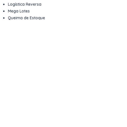
Logística Reversa
Mega Lotes
Queima de Estoque
Veículos
Fale com a gente
Contato
Email
contato@kwara.com.br
WhatsApp
+55 (11) 5039-9339
Horário de atendimento
8h às 17h (dias úteis)
Perguntas Frequentes
Quero vender
Sou Advogado ou Juiz