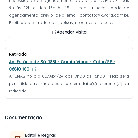
necessidade de agendamento prévio. Dia 27/Mar/24 das
9h às 12h e das 13h às 15h - com a necessidade de
agendamento prévio pelo email
contato@kwara.com.br
.
Proibida a entrada com bolsas, mochilas e sacolas.
Agendar visita
Retirada
Av. Estácio de Sá, 1881 - Granja Viana - Cotia/SP -
06810-180
APENAS no dia 05/Abr/24 das 9h00 às 16h00 - Não será
permitida a retirada deste lote em data(s) diferente(s) da
indicada.
Documentação
Edital e Regras