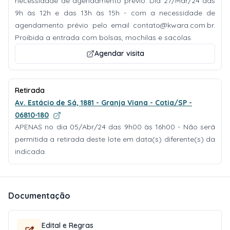
necessidade de agendamento prévio. Dia 27/Mar/24 das
9h às 12h e das 13h às 15h - com a necessidade de
agendamento prévio pelo email
contato@kwara.com.br
.
Proibida a entrada com bolsas, mochilas e sacolas.
Agendar visita
Retirada
Av. Estácio de Sá, 1881 - Granja Viana - Cotia/SP -
06810-180
APENAS no dia 05/Abr/24 das 9h00 às 16h00 - Não será
permitida a retirada deste lote em data(s) diferente(s) da
indicada.
Documentação
Edital e Regras