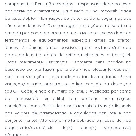
componentes. Bens não testados – responsabilidade do teste
por parte do arrematante. Na dúvida ou na impossibilidade
de testar/obter informações ou visitar os bens, sugerimos que
não efetue lances. 2: Desmontagem, remoção e transporte na
retirada por conta do arrematante - avaliar a necessidade de
ferramentas e equipamentos especiais antes de ofertar
lances. 3: Únicas datas possíveis para visitação/retirada
(lotes podem ter datas de retirada diferentes entre si). 4:
Fotos meramente ilustrativas - somente itens citados na
descrição do lote fazem parte dele - não efetuar lances sem
realizar a visitação - itens podem estar desmontados. 5: Na
visitação/retirada, procurar o código contido da descrição
(ou QR Code) e não o número do lote. 6: Avaliação por conta
do interessado, ler edital com atenção para regras,
condições, comissões e despesas administrativas (adicionais
aos valores de arrematação e calculadas por lote e não
conjuntamente)! Atenção à multa cobrada em caso de não
pagamento/desistência do(s) lance(s) vencedor(es)
ofertado(s).