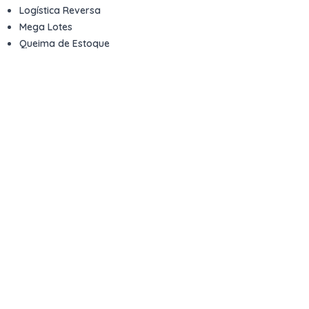
Logística Reversa
Mega Lotes
Queima de Estoque
Veículos
Fale com a gente
Contato
Email
contato@kwara.com.br
WhatsApp
+55 (11) 5039-9339
Horário de atendimento
8h às 17h (dias úteis)
Perguntas Frequentes
Quero vender
Sou Advogado ou Juiz