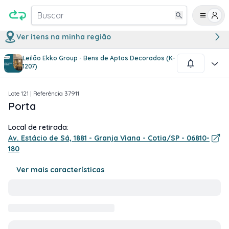
Buscar
Ver itens na minha região
Leilão Ekko Group - Bens de Aptos Decorados (K-
1
/
1
1207)
Lote
121
| Referência
37911
Porta
Local de retirada:
Av. Estácio de Sá, 1881 - Granja Viana - Cotia/SP - 06810-
180
Ver mais características