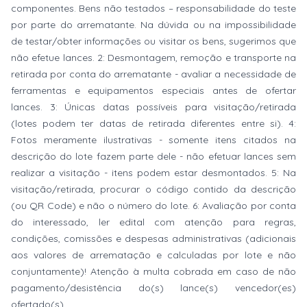
componentes. Bens não testados – responsabilidade do teste
por parte do arrematante. Na dúvida ou na impossibilidade
de testar/obter informações ou visitar os bens, sugerimos que
não efetue lances. 2: Desmontagem, remoção e transporte na
retirada por conta do arrematante - avaliar a necessidade de
ferramentas e equipamentos especiais antes de ofertar
lances. 3: Únicas datas possíveis para visitação/retirada
(lotes podem ter datas de retirada diferentes entre si). 4:
Fotos meramente ilustrativas - somente itens citados na
descrição do lote fazem parte dele - não efetuar lances sem
realizar a visitação - itens podem estar desmontados. 5: Na
visitação/retirada, procurar o código contido da descrição
(ou QR Code) e não o número do lote. 6: Avaliação por conta
do interessado, ler edital com atenção para regras,
condições, comissões e despesas administrativas (adicionais
aos valores de arrematação e calculadas por lote e não
conjuntamente)! Atenção à multa cobrada em caso de não
pagamento/desistência do(s) lance(s) vencedor(es)
ofertado(s).