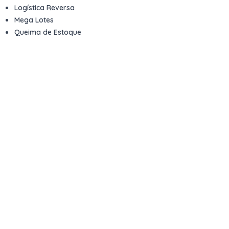
Logística Reversa
Mega Lotes
Queima de Estoque
Veículos
Fale com a gente
Contato
Email
contato@kwara.com.br
WhatsApp
+55 (11) 5039-9339
Horário de atendimento
8h às 17h (dias úteis)
Perguntas Frequentes
Quero vender
Sou Advogado ou Juiz