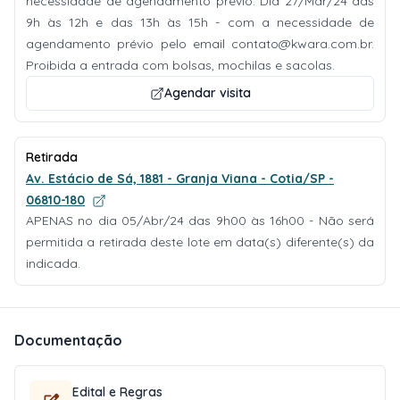
necessidade de agendamento prévio. Dia 27/Mar/24 das
9h às 12h e das 13h às 15h - com a necessidade de
agendamento prévio pelo email
contato@kwara.com.br
.
Proibida a entrada com bolsas, mochilas e sacolas.
Agendar visita
Retirada
Av. Estácio de Sá, 1881 - Granja Viana - Cotia/SP -
06810-180
APENAS no dia 05/Abr/24 das 9h00 às 16h00 - Não será
permitida a retirada deste lote em data(s) diferente(s) da
indicada.
Documentação
Edital e Regras