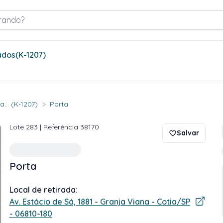
rando?
ados
(K-1207)
>
... (K-1207)
Porta
Lote
283
| Referência
38170
Salvar
Porta
Local de retirada:
Av. Estácio de Sá, 1881 - Granja Viana - Cotia/SP
- 06810-180