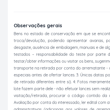
Observações gerais
Bens no estado de conservação em que se encontr
troca/devolução, podendo apresentar avarias, po
desgaste, ausência de embalagem, manuais e de al
testados – responsabilidade do teste por parte 
testar/obter informações ou visitar os bens, suger
transporte na retirada por conta do arrematante -
especiais antes de ofertar lances. 3: Únicas datas p
de retirada diferentes entre si). 4: Fotos merament
lote fazem parte dele - não efetuar lances sem reali
visitação/retirada, procurar o código contido da
Avaliação por conta do interessado, ler edital com
administrativas (adicionais aos valores de arrem