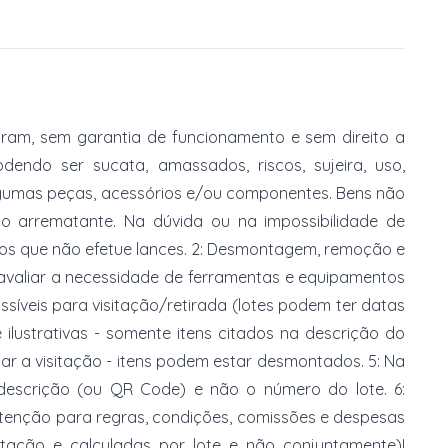
am, sem garantia de funcionamento e sem direito a
dendo ser sucata, amassados, riscos, sujeira, uso,
gumas peças, acessórios e/ou componentes. Bens não
do arrematante. Na dúvida ou na impossibilidade de
imos que não efetue lances. 2: Desmontagem, remoção e
 avaliar a necessidade de ferramentas e equipamentos
ossíveis para visitação/retirada (lotes podem ter datas
e ilustrativas - somente itens citados na descrição do
zar a visitação - itens podem estar desmontados. 5: Na
 descrição (ou QR Code) e não o número do lote. 6:
 atenção para regras, condições, comissões e despesas
atação e calculadas por lote e não conjuntamente)!