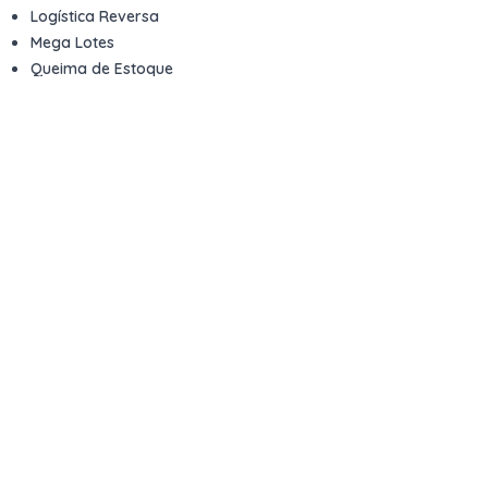
Logística Reversa
Mega Lotes
Queima de Estoque
Veículos
Fale com a gente
Contato
Email
contato@kwara.com.br
WhatsApp
+55 (11) 5039-9339
Horário de atendimento
8h às 17h (dias úteis)
Perguntas Frequentes
Quero vender
Sou Advogado ou Juiz