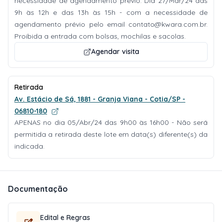
necessidade de agendamento prévio. Dia 27/Mar/24 das
9h às 12h e das 13h às 15h - com a necessidade de
agendamento prévio pelo email
contato@kwara.com.br
.
Proibida a entrada com bolsas, mochilas e sacolas.
Agendar visita
Retirada
Av. Estácio de Sá, 1881 - Granja Viana - Cotia/SP -
06810-180
APENAS no dia 05/Abr/24 das 9h00 às 16h00 - Não será
permitida a retirada deste lote em data(s) diferente(s) da
indicada.
Documentação
Edital e Regras