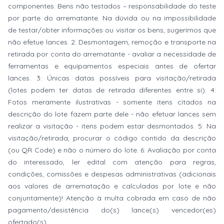
componentes. Bens não testados – responsabilidade do teste
por parte do arrematante. Na dúvida ou na impossibilidade
de testar/obter informações ou visitar os bens, sugerimos que
não efetue lances. 2: Desmontagem, remoção e transporte na
retirada por conta do arrematante - avaliar a necessidade de
ferramentas e equipamentos especiais antes de ofertar
lances. 3: Únicas datas possíveis para visitação/retirada
(lotes podem ter datas de retirada diferentes entre si). 4:
Fotos meramente ilustrativas - somente itens citados na
descrição do lote fazem parte dele - não efetuar lances sem
realizar a visitação - itens podem estar desmontados. 5: Na
visitação/retirada, procurar o código contido da descrição
(ou QR Code) e não o número do lote. 6: Avaliação por conta
do interessado, ler edital com atenção para regras,
condições, comissões e despesas administrativas (adicionais
aos valores de arrematação e calculadas por lote e não
conjuntamente)! Atenção à multa cobrada em caso de não
pagamento/desistência do(s) lance(s) vencedor(es)
ofertado(s).