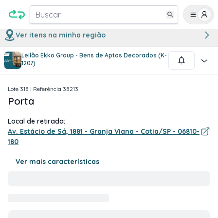
Buscar
Ver itens na minha região
Leilão Ekko Group - Bens de Aptos Decorados (K-
1
/
2
1207)
Lote
318
| Referência
38213
Porta
Local de retirada:
Av. Estácio de Sá, 1881 - Granja Viana - Cotia/SP - 06810-
180
Ver mais características