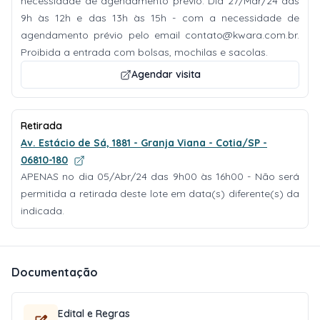
necessidade de agendamento prévio. Dia 27/Mar/24 das
9h às 12h e das 13h às 15h - com a necessidade de
agendamento prévio pelo email
contato@kwara.com.br
.
Proibida a entrada com bolsas, mochilas e sacolas.
Agendar visita
Retirada
Av. Estácio de Sá, 1881 - Granja Viana - Cotia/SP -
06810-180
APENAS no dia 05/Abr/24 das 9h00 às 16h00 - Não será
permitida a retirada deste lote em data(s) diferente(s) da
indicada.
Documentação
Edital e Regras