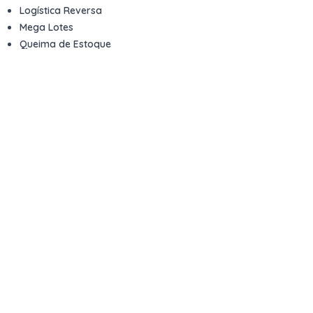
Logística Reversa
Mega Lotes
Queima de Estoque
Veículos
Fale com a gente
Contato
Email
contato@kwara.com.br
WhatsApp
+55 (11) 5039-9339
Horário de atendimento
8h às 17h (dias úteis)
Perguntas Frequentes
Quero vender
Sou Advogado ou Juiz