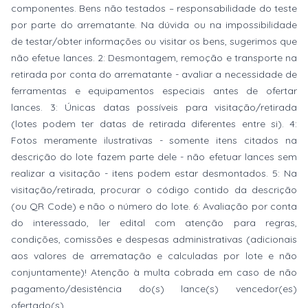
componentes. Bens não testados – responsabilidade do teste
por parte do arrematante. Na dúvida ou na impossibilidade
de testar/obter informações ou visitar os bens, sugerimos que
não efetue lances. 2: Desmontagem, remoção e transporte na
retirada por conta do arrematante - avaliar a necessidade de
ferramentas e equipamentos especiais antes de ofertar
lances. 3: Únicas datas possíveis para visitação/retirada
(lotes podem ter datas de retirada diferentes entre si). 4:
Fotos meramente ilustrativas - somente itens citados na
descrição do lote fazem parte dele - não efetuar lances sem
realizar a visitação - itens podem estar desmontados. 5: Na
visitação/retirada, procurar o código contido da descrição
(ou QR Code) e não o número do lote. 6: Avaliação por conta
do interessado, ler edital com atenção para regras,
condições, comissões e despesas administrativas (adicionais
aos valores de arrematação e calculadas por lote e não
conjuntamente)! Atenção à multa cobrada em caso de não
pagamento/desistência do(s) lance(s) vencedor(es)
ofertado(s).