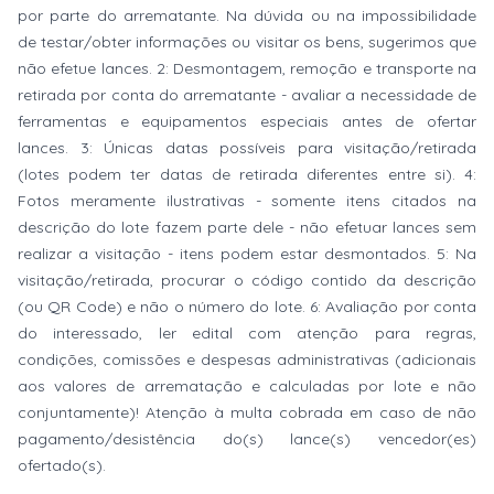
por parte do arrematante. Na dúvida ou na impossibilidade
de testar/obter informações ou visitar os bens, sugerimos que
não efetue lances. 2: Desmontagem, remoção e transporte na
retirada por conta do arrematante - avaliar a necessidade de
ferramentas e equipamentos especiais antes de ofertar
lances. 3: Únicas datas possíveis para visitação/retirada
(lotes podem ter datas de retirada diferentes entre si). 4:
Fotos meramente ilustrativas - somente itens citados na
descrição do lote fazem parte dele - não efetuar lances sem
realizar a visitação - itens podem estar desmontados. 5: Na
visitação/retirada, procurar o código contido da descrição
(ou QR Code) e não o número do lote. 6: Avaliação por conta
do interessado, ler edital com atenção para regras,
condições, comissões e despesas administrativas (adicionais
aos valores de arrematação e calculadas por lote e não
conjuntamente)! Atenção à multa cobrada em caso de não
pagamento/desistência do(s) lance(s) vencedor(es)
ofertado(s).