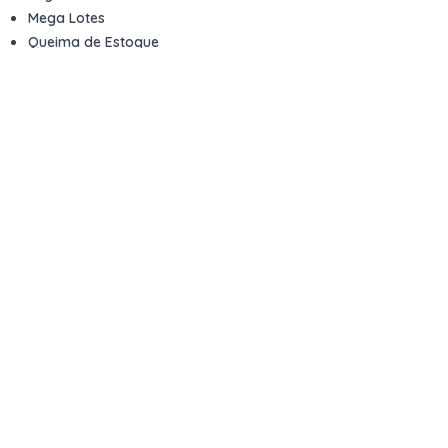
Mega Lotes
Queima de Estoque
Veículos
Fale com a gente
Contato
Email
contato@kwara.com.br
WhatsApp
+55 (11) 5039-9339
Horário de atendimento
8h às 17h (dias úteis)
Perguntas Frequentes
Quero vender
Sou Advogado ou Juiz