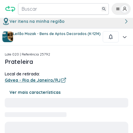
Buscar
Ver itens na minha região
Leilão Mozak - Bens de Aptos Decorados (K-1214)
1
/
1
Lote
020
| Referência
25792
Prateleira
Local de retirada:
Gávea - Rio de Janeiro/RJ
Ver mais características