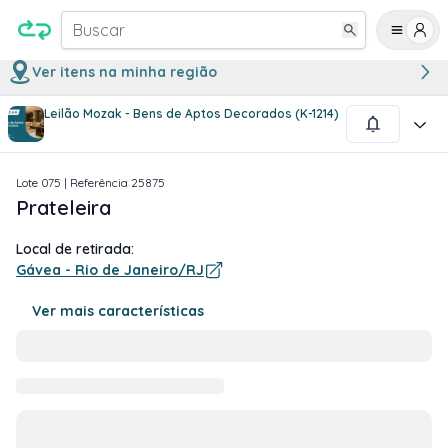
Buscar
Ver itens na minha região
Leilão Mozak - Bens de Aptos Decorados (K-1214)
1
/
1
Lote
075
| Referência
25875
Prateleira
Local de retirada:
Gávea - Rio de Janeiro/RJ
Ver mais características