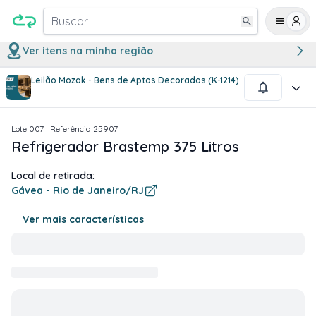
Buscar
Ver itens na minha região
Leilão Mozak - Bens de Aptos Decorados (K-1214)
1
/
2
Lote
007
| Referência
25907
Refrigerador Brastemp 375 Litros
Local de retirada:
Gávea - Rio de Janeiro/RJ
Ver mais características