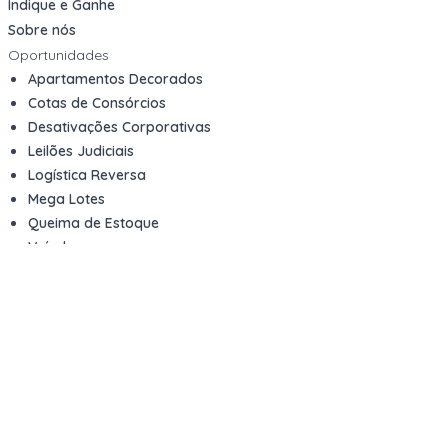
Indique e Ganhe
Sobre nós
Oportunidades
Apartamentos Decorados
Cotas de Consórcios
Desativações Corporativas
Leilões Judiciais
Logística Reversa
Mega Lotes
Queima de Estoque
Veículos
Fale com a gente
Contato
Email
contato@kwara.com.br
WhatsApp