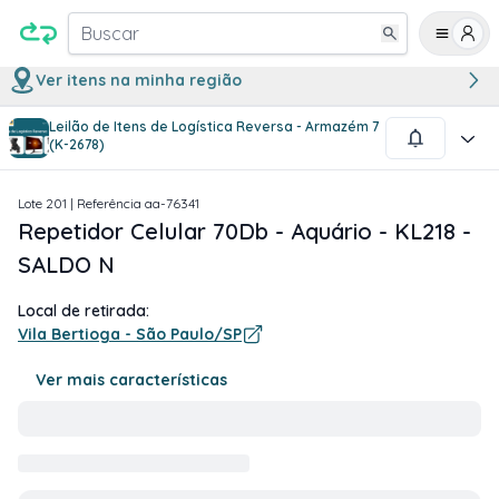
Buscar
Ver itens na minha região
Leilão de Itens de Logística Reversa - Armazém 7
1
/
4
(K-2678)
Lote
201
| Referência
aa-76341
Repetidor Celular 70Db - Aquário - KL218 -
SALDO N
Local de retirada:
Vila Bertioga - São Paulo/SP
Ver mais características