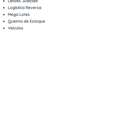
Leilões Judiciais
Logística Reversa
Mega Lotes
Queima de Estoque
Veículos
Fale com a gente
Contato
Email
contato@kwara.com.br
WhatsApp
+55 (11) 5039-9339
Horário de atendimento
8h às 17h (dias úteis)
Perguntas Frequentes
Quero vender
Sou Advogado ou Juiz