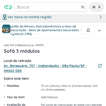
Buscar
Ver itens na minha região
Leilão de Móveis, Eletrodomésticos e Itens de
1
/
2
Decoração - Bens de Apartamentos Decorados -
Cyrela (K-2798)
Lote
001
| Referência
ac-01899
Sofá 3 módulos
Local de retirada:
Av. Ibirapuera, 757 - Indianópolis - São Paulo/SP -
04022-005
Sobre este item:
•
Medidas
:
70 cm (Altura), 306 cm (Comprimento), 100
cm (Profundidade)
•
Tipo de Item
:
Sofá Modular
•
Avaliação do
Por conta do interessado, ler edital com atenção