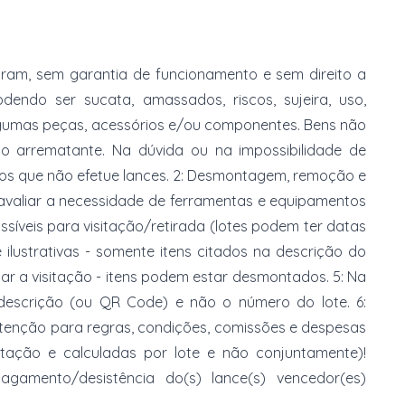
am, sem garantia de funcionamento e sem direito a
dendo ser sucata, amassados, riscos, sujeira, uso,
gumas peças, acessórios e/ou componentes. Bens não
do arrematante. Na dúvida ou na impossibilidade de
imos que não efetue lances. 2: Desmontagem, remoção e
 avaliar a necessidade de ferramentas e equipamentos
ossíveis para visitação/retirada (lotes podem ter datas
e ilustrativas - somente itens citados na descrição do
zar a visitação - itens podem estar desmontados. 5: Na
 descrição (ou QR Code) e não o número do lote. 6:
 atenção para regras, condições, comissões e despesas
atação e calculadas por lote e não conjuntamente)!
mento/desistência do(s) lance(s) vencedor(es)