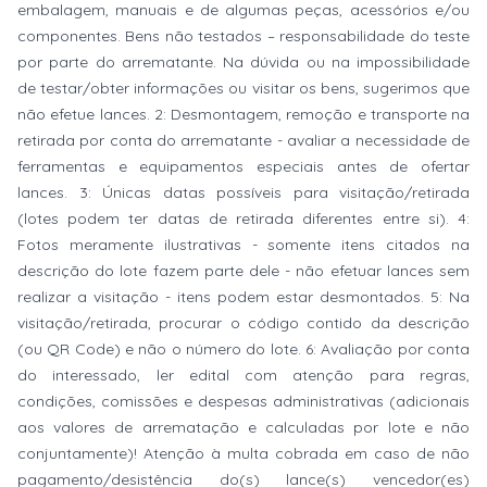
embalagem, manuais e de algumas peças, acessórios e/ou
componentes. Bens não testados – responsabilidade do teste
por parte do arrematante. Na dúvida ou na impossibilidade
de testar/obter informações ou visitar os bens, sugerimos que
não efetue lances. 2: Desmontagem, remoção e transporte na
retirada por conta do arrematante - avaliar a necessidade de
ferramentas e equipamentos especiais antes de ofertar
lances. 3: Únicas datas possíveis para visitação/retirada
(lotes podem ter datas de retirada diferentes entre si). 4:
Fotos meramente ilustrativas - somente itens citados na
descrição do lote fazem parte dele - não efetuar lances sem
realizar a visitação - itens podem estar desmontados. 5: Na
visitação/retirada, procurar o código contido da descrição
(ou QR Code) e não o número do lote. 6: Avaliação por conta
do interessado, ler edital com atenção para regras,
condições, comissões e despesas administrativas (adicionais
aos valores de arrematação e calculadas por lote e não
conjuntamente)! Atenção à multa cobrada em caso de não
pagamento/desistência do(s) lance(s) vencedor(es)