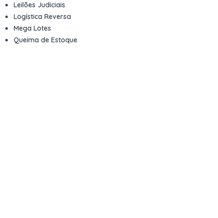
Leilões Judiciais
Logística Reversa
Mega Lotes
Queima de Estoque
Veículos
Fale com a gente
Contato
Email
contato@kwara.com.br
WhatsApp
+55 (11) 5039-9339
Horário de atendimento
8h às 17h (dias úteis)
Perguntas Frequentes
Quero vender
Sou Advogado ou Juiz