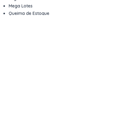
Mega Lotes
Queima de Estoque
Veículos
Fale com a gente
Contato
Email
contato@kwara.com.br
WhatsApp
+55 (11) 5039-9339
Horário de atendimento
8h às 17h (dias úteis)
Perguntas Frequentes
Quero vender
Sou Advogado ou Juiz