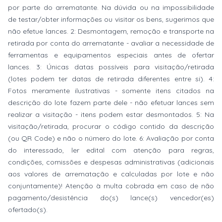
por parte do arrematante. Na dúvida ou na impossibilidade
de testar/obter informações ou visitar os bens, sugerimos que
não efetue lances. 2: Desmontagem, remoção e transporte na
retirada por conta do arrematante - avaliar a necessidade de
ferramentas e equipamentos especiais antes de ofertar
lances. 3: Únicas datas possíveis para visitação/retirada
(lotes podem ter datas de retirada diferentes entre si). 4:
Fotos meramente ilustrativas - somente itens citados na
descrição do lote fazem parte dele - não efetuar lances sem
realizar a visitação - itens podem estar desmontados. 5: Na
visitação/retirada, procurar o código contido da descrição
(ou QR Code) e não o número do lote. 6: Avaliação por conta
do interessado, ler edital com atenção para regras,
condições, comissões e despesas administrativas (adicionais
aos valores de arrematação e calculadas por lote e não
conjuntamente)! Atenção à multa cobrada em caso de não
pagamento/desistência do(s) lance(s) vencedor(es)
ofertado(s).