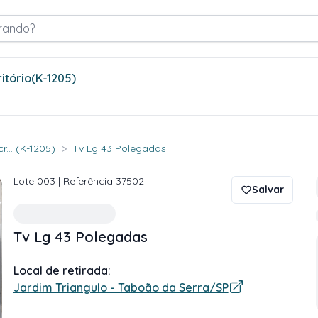
rando?
itório
(K-1205)
>
... (K-1205)
Tv Lg 43 Polegadas
Lote
003
| Referência
37502
Salvar
Tv Lg 43 Polegadas
Local de retirada:
Jardim Triangulo - Taboão da Serra/SP