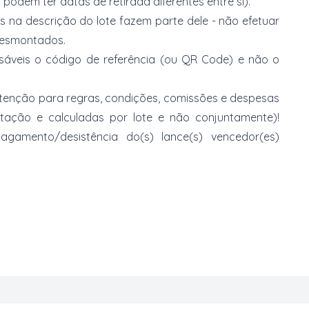
 podem ter datas de retirada diferentes entre si).
s na descrição do lote fazem parte dele - não efetuar
 desmontados.
nsáveis o código de referência (ou QR Code) e não o
 atenção para regras, condições, comissões e despesas
atação e calculadas por lote e não conjuntamente)!
mento/desistência do(s) lance(s) vencedor(es)