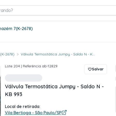
rando?
rmazém 7
(K-2678)
>
 (K-2678)
Válvula Termostática Jumpy - Saldo N - K...
Lote
204
| Referência
ab-12829
Salvar
Válvula Termostática Jumpy - Saldo N -
KB 993
Local de retirada:
Vila Bertioga - São Paulo/SP