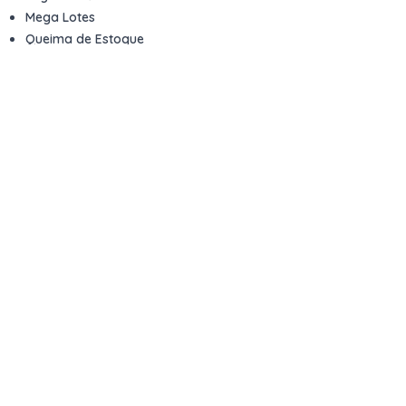
Mega Lotes
Queima de Estoque
Veículos
Fale com a gente
Contato
Email
contato@kwara.com.br
WhatsApp
+55 (11) 5039-9339
Horário de atendimento
8h às 17h (dias úteis)
Perguntas Frequentes
Quero vender
Sou Advogado ou Juiz