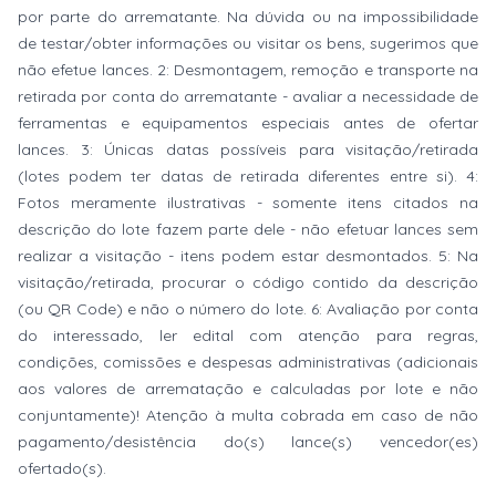
por parte do arrematante. Na dúvida ou na impossibilidade
de testar/obter informações ou visitar os bens, sugerimos que
não efetue lances. 2: Desmontagem, remoção e transporte na
retirada por conta do arrematante - avaliar a necessidade de
ferramentas e equipamentos especiais antes de ofertar
lances. 3: Únicas datas possíveis para visitação/retirada
(lotes podem ter datas de retirada diferentes entre si). 4:
Fotos meramente ilustrativas - somente itens citados na
descrição do lote fazem parte dele - não efetuar lances sem
realizar a visitação - itens podem estar desmontados. 5: Na
visitação/retirada, procurar o código contido da descrição
(ou QR Code) e não o número do lote. 6: Avaliação por conta
do interessado, ler edital com atenção para regras,
condições, comissões e despesas administrativas (adicionais
aos valores de arrematação e calculadas por lote e não
conjuntamente)! Atenção à multa cobrada em caso de não
pagamento/desistência do(s) lance(s) vencedor(es)
ofertado(s).