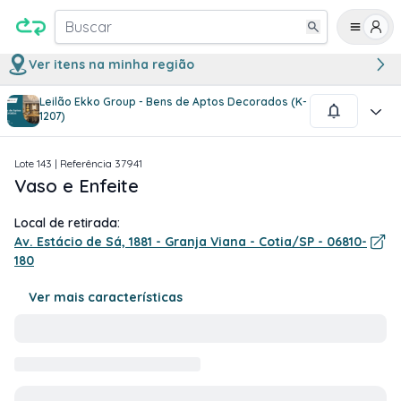
Buscar
Ver itens na minha região
Leilão Ekko Group - Bens de Aptos Decorados (K-
1
/
1
1207)
Lote
143
| Referência
37941
Vaso e Enfeite
Local de retirada:
Av. Estácio de Sá, 1881 - Granja Viana - Cotia/SP - 06810-
180
Ver mais características