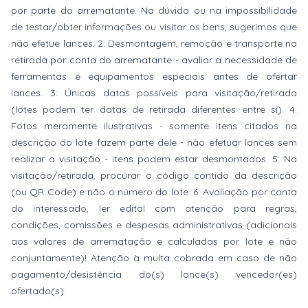
por parte do arrematante. Na dúvida ou na impossibilidade
de testar/obter informações ou visitar os bens, sugerimos que
não efetue lances. 2: Desmontagem, remoção e transporte na
retirada por conta do arrematante - avaliar a necessidade de
ferramentas e equipamentos especiais antes de ofertar
lances. 3: Únicas datas possíveis para visitação/retirada
(lotes podem ter datas de retirada diferentes entre si). 4:
Fotos meramente ilustrativas - somente itens citados na
descrição do lote fazem parte dele - não efetuar lances sem
realizar a visitação - itens podem estar desmontados. 5: Na
visitação/retirada, procurar o código contido da descrição
(ou QR Code) e não o número do lote. 6: Avaliação por conta
do interessado, ler edital com atenção para regras,
condições, comissões e despesas administrativas (adicionais
aos valores de arrematação e calculadas por lote e não
conjuntamente)! Atenção à multa cobrada em caso de não
pagamento/desistência do(s) lance(s) vencedor(es)
ofertado(s).