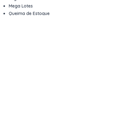
Mega Lotes
Queima de Estoque
Veículos
Fale com a gente
Contato
Email
contato@kwara.com.br
WhatsApp
+55 (11) 5039-9339
Horário de atendimento
8h às 17h (dias úteis)
Perguntas Frequentes
Quero vender
Sou Advogado ou Juiz